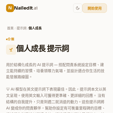
NailedIt
.ai
N
開始使用
首頁
提示詞
個人成長
/
/
分類
個人成長 提示詞
用於結構化成長的 AI 提示詞 — 搭配問責系統設定目標、建
立能持續的習慣、培養領導力氣場，並設計適合你生活的技
能發展路線圖。
💡 AI 模型在英文提示詞下表現最佳。因此，提示詞本文以英
文呈現。使用英文輸入可獲得更準確、更詳細的回應。 沒有
結構的自我提升，只是到週二就消退的動力。這些提示詞將
AI 變成你的問責夥伴，幫助你設定有可衡量里程碑的目標、