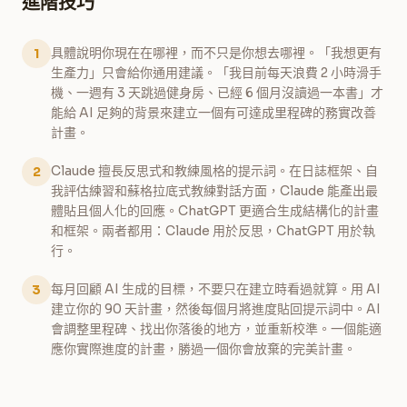
進階技巧
具體說明你現在在哪裡，而不只是你想去哪裡。「我想更有
1
生產力」只會給你通用建議。「我目前每天浪費 2 小時滑手
機、一週有 3 天跳過健身房、已經 6 個月沒讀過一本書」才
能給 AI 足夠的背景來建立一個有可達成里程碑的務實改善
計畫。
Claude 擅長反思式和教練風格的提示詞。在日誌框架、自
2
我評估練習和蘇格拉底式教練對話方面，Claude 能產出最
體貼且個人化的回應。ChatGPT 更適合生成結構化的計畫
和框架。兩者都用：Claude 用於反思，ChatGPT 用於執
行。
每月回顧 AI 生成的目標，不要只在建立時看過就算。用 AI
3
建立你的 90 天計畫，然後每個月將進度貼回提示詞中。AI
會調整里程碑、找出你落後的地方，並重新校準。一個能適
應你實際進度的計畫，勝過一個你會放棄的完美計畫。