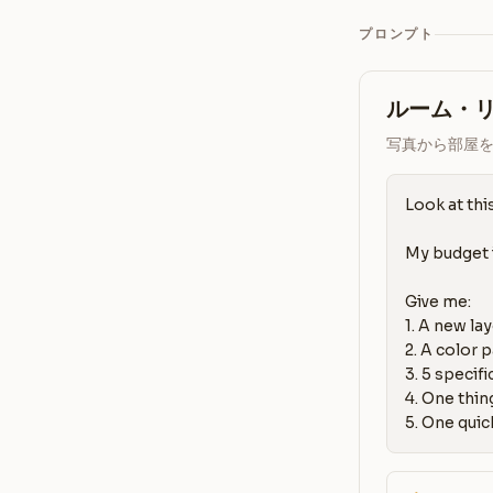
プロンプト
ルーム・
写真から部屋
Look at thi
My budget i
Give me:

1. A new lay
2. A color 
3. 5 specif
4. One thin
5. One quic