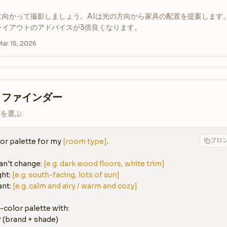
に向かって撮影しましょう。AIは光の方向から家具の配置を提案します
レイアウトのアドバイスが3倍良くなります。
r 15, 2026
・ファインダー
トを選ぶ
プロ
lor palette for my 
[room type]
.

an't change: 
[e.g. dark wood floors, white trim]
ht: 
[e.g. south-facing, lots of sun]
nt: 
[e.g. calm and airy / warm and cozy]
-color palette with:

r (brand + shade)
