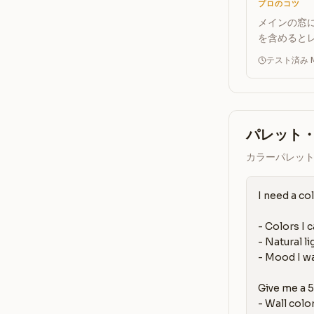
プロのコツ
メインの窓
を含めると
テスト済み Ma
パレット
カラーパレッ
I need a co
- Colors I c
- Natural lig
- Mood I wa
Give me a 5
- Wall colo