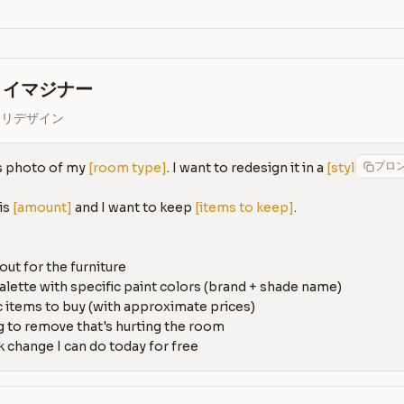
リイマジナー
をリデザイン
プロ
s photo of my 
[room type]
. I want to redesign it in a 
[style]
 style.
s 
[amount]
 and I want to keep 
[items to keep]
.

out for the furniture

palette with specific paint colors (brand + shade name)

ic items to buy (with approximate prices)

g to remove that's hurting the room

k change I can do today for free