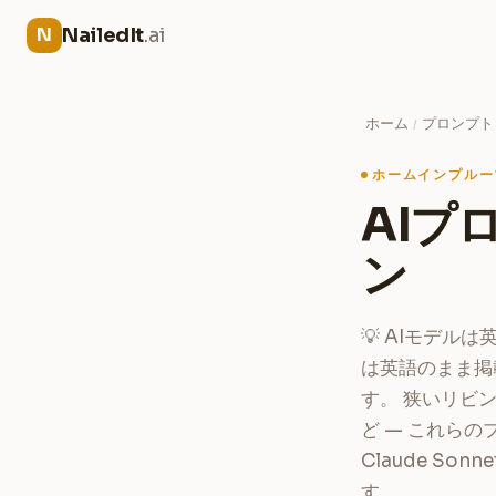
NailedIt
.ai
N
ホーム
プロンプト
/
ホームインプルー
AIプ
ン
💡 AIモデ
は英語のまま掲
す。 狭いリビ
ど — これらのプ
Claude S
す。