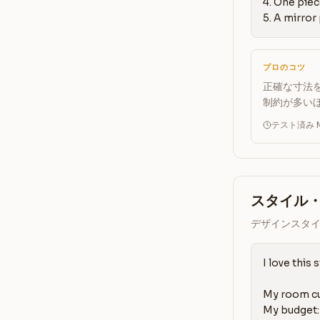
4. One piec
5. A mirror
プロのコツ
正確な寸法を
制約が多い
テスト済み Ma
スタイル
デザインスタ
I love this s
My room cur
My budget: