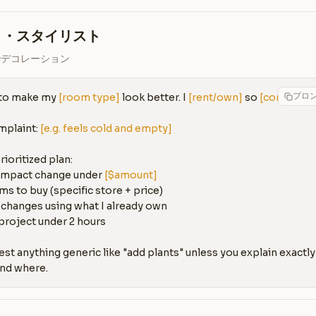
ト・スタイリスト
でデコレーション
プロ
 to make my 
[room type]
 look better. I 
[rent/own]
 so 
[constraint
plaint: 
[e.g. feels cold and empty]
ioritized plan:

-impact change under 
[$amount]
ms to buy (specific store + price)

 changes using what I already own

project under 2 hours

st anything generic like "add plants" unless you explain exactly 
and where.