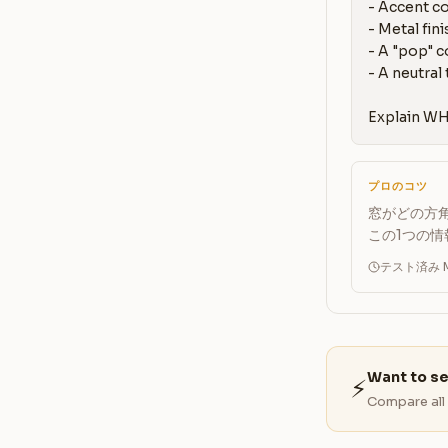
- Accent col
- Metal finis
- A "pop" c
- A neutral 
Explain WH
プロのコツ
窓がどの方
この1つの
テスト済み Ma
Want to s
⚡
Compare all 