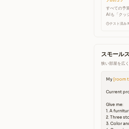
プロのコツ
すべての予
AIも「ク
テスト済み Ma
スモール
狭い部屋を広
My 
[room 
Current pr
Give me:

1. A furnit
2. Three st
3. Color and