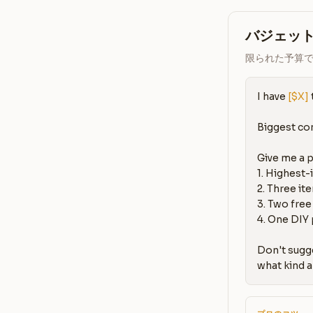
バジェッ
限られた予算
I have 
[$X]
Biggest com
Give me a pr
1. Highest
2. Three ite
3. Two free
4. One DIY 
Don't sugge
what kind 