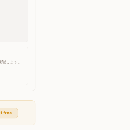
機能します。
it free