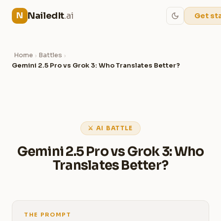
NailedIt
.ai
N
Get st
Home
Battles
›
›
Gemini 2.5 Pro vs Grok 3: Who Translates Better?
⚔ AI BATTLE
Gemini 2.5 Pro vs Grok 3: Who
Translates Better?
THE PROMPT