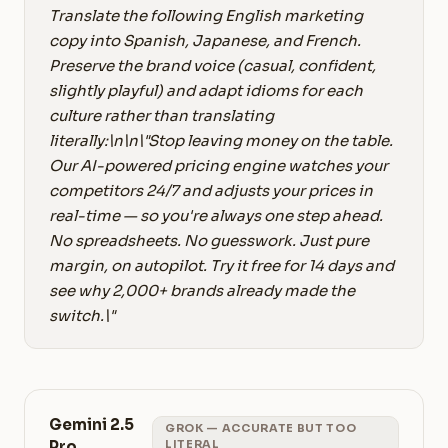
Translate the following English marketing
copy into Spanish, Japanese, and French.
Preserve the brand voice (casual, confident,
slightly playful) and adapt idioms for each
culture rather than translating
literally:\n\n\"Stop leaving money on the table.
Our AI-powered pricing engine watches your
competitors 24/7 and adjusts your prices in
real-time — so you're always one step ahead.
No spreadsheets. No guesswork. Just pure
margin, on autopilot. Try it free for 14 days and
see why 2,000+ brands already made the
switch.\"
Gemini 2.5
GROK — ACCURATE BUT TOO
Pro
LITERAL