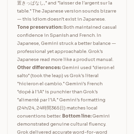
置きっぱなし," and "laisser de l'argent sur la
table." The Japanese version sounds bizarre
— this idiom doesn't exist in Japanese.
Tone preservation:
Both maintained casual
confidence in Spanish and French. In
Japanese, Gemini struck a better balance —
professional yet approachable. Grok's
Japanese read more like a product manual.
Other differences:
Gemini used "dieron el
salto" (took the leap) vs Grok's literal
"hicieron el cambio." Gemini's French
"dopé à l'IA" is punchier than Grok's
"alimenté par l'IA." Gemini's formatting
(24h/24, 24時間365日) matches local
conventions better.
Bottom line:
Gemini
demonstrated genuine cultural fluency.
Grok delivered accurate word-for-word