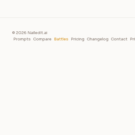
© 2026 NailedIt.ai
Prompts
Compare
Battles
Pricing
Changelog
Contact
Pr